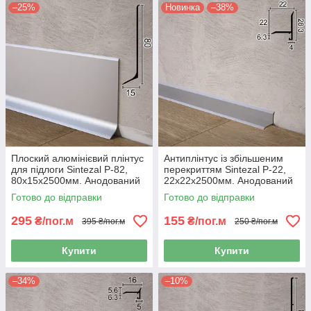
–25%
Новинка
–38%
Плоский алюмінієвий плінтус
Антиплінтус із збільшеним
для підлоги Sintezal P-82,
перекриттям Sintezal P-22,
80х15х2500мм. Анодований
22х22х2500мм. Анодований
Готово до відправки
Готово до відправки
295
155
₴/пог.м
₴/пог.м
395 ₴/пог.м
250 ₴/пог.м
Купити
Купити
–34%
–10%