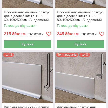
Плоский алюмінієвий плінтус
Плоский алюмінієвий плінтус
для підлоги Sintezal P-60,
для підлоги Sintezal P-80,
60х10х2500мм. Анодований
80х10х2500мм. Анодований
Готово до відправки
Готово до відправки
215
245
₴/пог.м
₴/пог.м
265 ₴/пог.м
285 ₴/пог.м
Купити
Купити
–14%
Топ продажів
–14%
Високий алюмінієвий плінтус
Алюмінієвий плінтус для