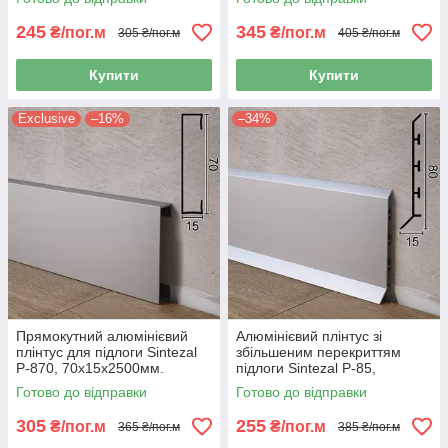
245
345
₴/пог.м
₴/пог.м
305 ₴/пог.м
405 ₴/пог.м
Купити
Купити
Exclusive
–16%
–34%
Прямокутний алюмінієвий
Алюмінієвий плінтус зі
плінтус для підлоги Sintezal
збільшеним перекриттям
P-870, 70х15х2500мм.
підлоги Sintezal P-85,
Анодований
80х15х2500мм. Анодований
Готово до відправки
Готово до відправки
305
255
₴/пог.м
₴/пог.м
365 ₴/пог.м
385 ₴/пог.м