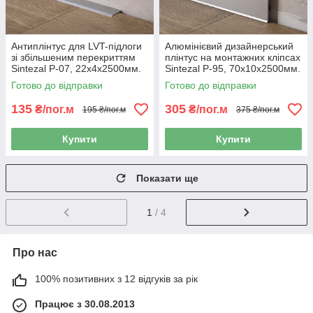
Антиплінтус для LVT-підлоги
Алюмінієвий дизайнерський
зі збільшеним перекриттям
плінтус на монтажних кліпсах
Sintezal P-07, 22х4х2500мм.
Sintezal P-95, 70х10х2500мм.
Анодований
Анодований
Готово до відправки
Готово до відправки
135
305
₴/пог.м
₴/пог.м
195 ₴/пог.м
375 ₴/пог.м
Купити
Купити
Показати ще
1
/ 4
Про нас
100% позитивних з 12 відгуків за рік
Працює з 30.08.2013