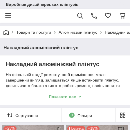
Виробник дизайнерських плінтусів
Товари та послуги
Алюмінієвий плінтус
Накладний ал
Накладний алюмінієвий плінтус
Накладний алюмінієвий плінтус
На фінальній стадії ремонту, щоб приміщення мало
завершений вигляд, залишається лише встановити плінтус. І
досить часто багато з тих хто робить ремонт, навіть поняття
не мають плінтус буде найкраще виглядати в інтер'єрі
обустраиваемого приміщення. Пропонуємо Вам сучасний,
Показати все
стильний і неординарний варіант відповідь на це питання —
алюмінієвий плінтус накладної. Плінтуса з алюмінію мають
незвичайну форму, відмінно витримують інтенсивну
Сортування
0
Фільтри
експлуатацію і враховують сучасні тренди в дизайнерській
обробці приміщень.
–23%
Новинка
–19%