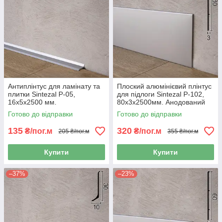
Антиплінтус для ламінату та
Плоский алюмінієвий плінтус
плитки Sintezal P-05,
для підлоги Sintezal P-102,
16х5х2500 мм.
80х3х2500мм. Анодований
Готово до відправки
Готово до відправки
135
320
₴/пог.м
₴/пог.м
205 ₴/пог.м
355 ₴/пог.м
Купити
Купити
–37%
–23%