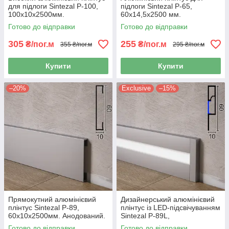
для підлоги Sintezal P-100,
підлоги Sintezal P-65,
100х10х2500мм.
60х14,5х2500 мм.
Анодований.
Готово до відправки
Готово до відправки
305
255
₴/пог.м
₴/пог.м
355 ₴/пог.м
295 ₴/пог.м
Купити
Купити
–20%
Exclusive
–15%
Прямокутний алюмінієвий
Дизайнерський алюмінієвий
плінтус Sintezal P-89,
плінтус із LED-підсвічуванням
60х10х2500мм. Анодований.
Sintezal P-89L,
60х10х2500мм.
Готово до відправки
Готово до відправки