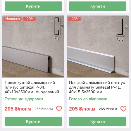
Купити
Купити
Новинка
–20%
–23%
Прямокутний алюмінієвий
Плоский алюмінієвий плінтус
плінтус Sintezal P-84,
для ламінату Sintezal P-41,
40х10х2500мм. Анодований.
40х15,5х2500 мм.
Готово до відправки
Готово до відправки
205
205
₴/пог.м
₴/пог.м
255 ₴/пог.м
265 ₴/пог.м
Купити
Купити