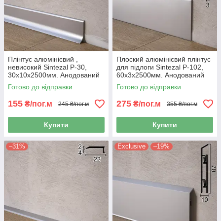
Плінтус алюмінієвий ,
Плоский алюмінієвий плінтус
невисокий Sintezal P-30,
для підлоги Sintezal P-102,
30х10х2500мм. Анодований
60х3х2500мм. Анодований
Готово до відправки
Готово до відправки
155
275
₴/пог.м
₴/пог.м
245 ₴/пог.м
355 ₴/пог.м
Купити
Купити
–31%
Exclusive
–19%