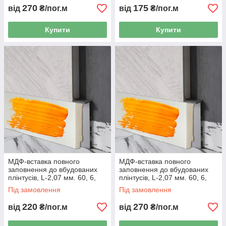
270
175
від
₴/пог.м
від
₴/пог.м
Купити
Купити
МДФ-вставка повного
МДФ-вставка повного
заповнення до вбудованих
заповнення до вбудованих
плінтусів, L-2,07 мм. 60, 6,
плінтусів, L-2,07 мм. 60, 6,
RAL/NCS
Металік
Під замовлення
Під замовлення
220
270
від
₴/пог.м
від
₴/пог.м