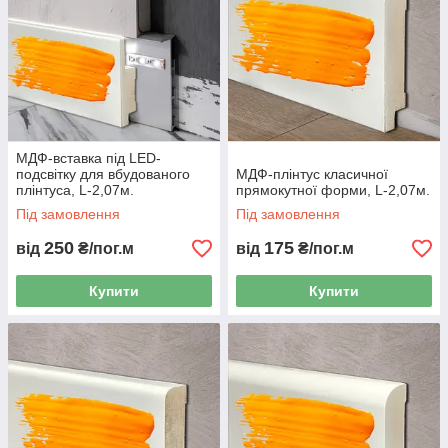
МДФ-вставка під LED-
подсвітку для вбудованого
МДФ-плінтус класичної
плінтуса, L-2,07м.
прямокутної форми, L-2,07м.
Під замовлення
Під замовлення
250
175
від
₴/пог.м
від
₴/пог.м
Купити
Купити