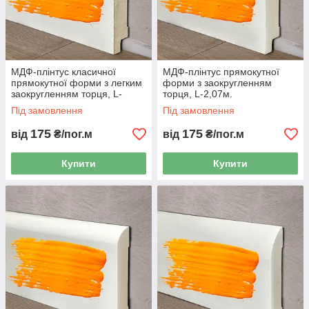
МДФ-плінтус класичної
МДФ-плінтус прямокутної
прямокутної форми з легким
форми з заокругленням
заокругленням торця, L-
торця, L-2,07м.
2,07м.
Під замовлення
Під замовлення
175
175
від
₴/пог.м
від
₴/пог.м
Купити
Купити