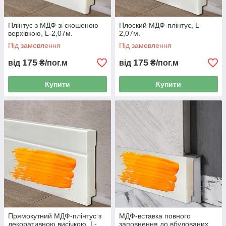
Плінтус з МДФ зі скошеною
Плоский МДФ-плінтус, L-
верхівкою, L-2,07м.
2,07м.
Під замовлення
Під замовлення
175
175
від
₴/пог.м
від
₴/пог.м
Купити
Купити
Прямокутний МДФ-плінтус з
МДФ-вставка повного
декоративною висічкою, L-
заповнення до вбудованих