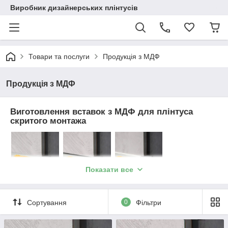
Виробник дизайнерських плінтусів
Товари та послуги
Продукція з МДФ
Продукція з МДФ
Виготовлення вставок з МДФ для плінтуса
скритого монтажа
Показати все
Сортування
0
Фільтри
Виготовлення МДФ-плінтуса