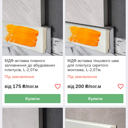
МДФ-вставка повного
МДФ-вставка тіньового шва
заповнення до вбудованих
для плінтуса скритого
плінтусів, L-2,07м.
монтажа, L-2,07м.
Під замовлення
Під замовлення
175
200
від
₴/пог.м
від
₴/пог.м
Купити
Купити