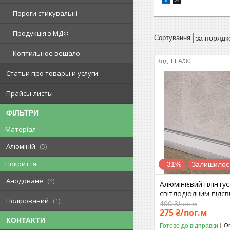
Пороги стикувальні
Продукція з МДФ
Коптильное вешало
LLA/30
Статьи про товары и услуги
Прайсы-листы
ФІЛЬТРИ
Матеріал
Алюміній
5
Покриття
–31%
Залишилось
Анодоване
4
Алюмінієвий плінтус 
світлодіодним підс
Полірований
1
Profilpas ProLight L
400 ₴/пог.м
30х10х2700мм.
275 ₴/пог.м
КОНТАКТИ
Готово до відправки
Оп