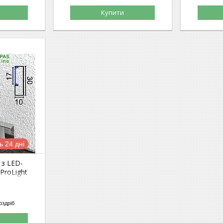
Купити
 24 дні
 з LED-
 ProLight
мм.
оздріб