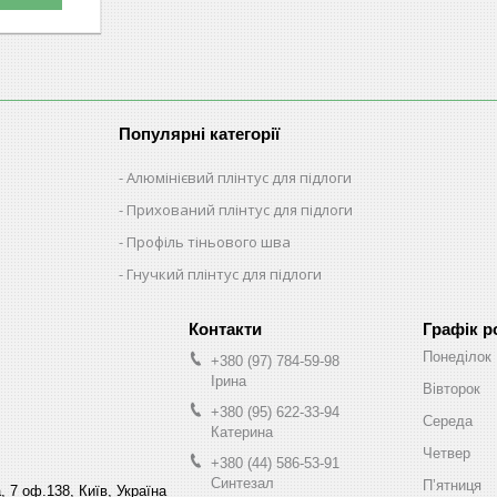
Популярні категорії
Алюмінієвий плінтус для підлоги
Прихований плінтус для підлоги
Профіль тіньового шва
Гнучкий плінтус для підлоги
Графік р
Понеділок
+380 (97) 784-59-98
Ірина
Вівторок
+380 (95) 622-33-94
Середа
Катерина
Четвер
+380 (44) 586-53-91
Синтезал
Пʼятниця
, 7 оф.138, Київ, Україна