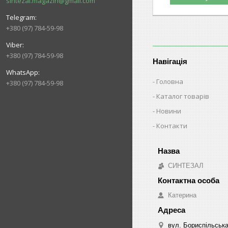
sintezal.magazin@gmail.com
+380 (97) 784-59-98
+380 (97) 784-59-98
Навігація
Головна
+380 (97) 784-59-98
Каталог товарів
Новини
Контакти
СИНТЕЗАЛ
Катерина
вул. Бориспільська