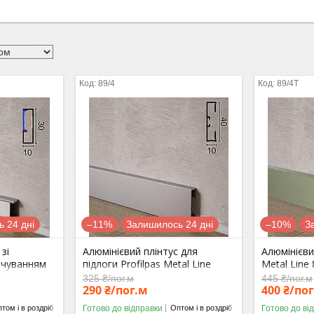
89/4
89/4Т
 24 дні
–11%
Залишилось 24 дні
–10%
З
зі
Алюмінієвий плінтус для
Алюмінієви
вічуванням
підлоги Profilpas Metal Line
Metal Line
LA/30,
89/4, 40х10х2000мм. Італія
40х10х200
325 ₴/пог.м
445 ₴/пог.м
290 ₴/пог.м
400 ₴/по
Готово до відправки
Готово до ві
том і в роздріб
Оптом і в роздріб