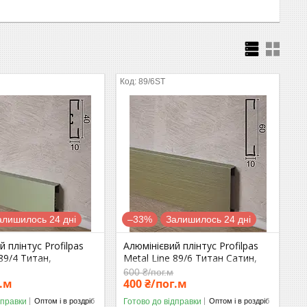
89/6ST
алишилось 24 дні
–33%
Залишилось 24 дні
й плінтус Profilpas
Алюмінієвий плінтус Profilpas
 89/4 Титан,
Metal Line 89/6 Титан Сатин,
0мм.
60х10х2000мм.
600 ₴/пог.м
г.м
400 ₴/пог.м
дправки
Готово до відправки
Оптом і в роздріб
Оптом і в роздріб