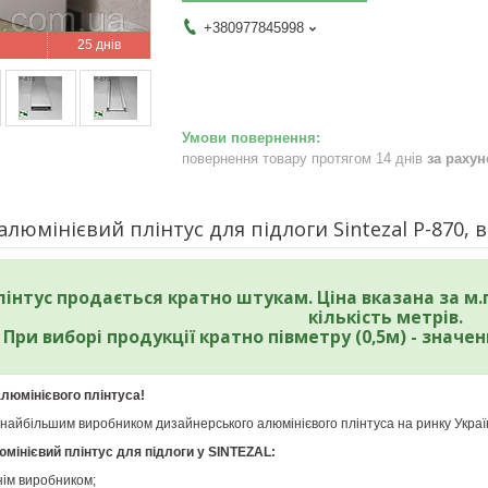
+380977845998
25 днів
повернення товару протягом 14 днів
за раху
люмінієвий плінтус для підлоги Sintezal Р-870, в
інтус продається кратно штукам. Ціна вказана за 
кількість метрів.
При виборі продукції кратно півметру (0,5м) - значе
люмінієвого плінтуса!
айбільшим виробником дизайнерського алюмінієвого плінтуса на ринку Украї
мінієвий плінтус для підлоги у SINTEZAL:
нім виробником;