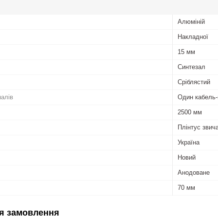
Алюміній
Накладної
15 мм
Синтезал
Сріблястий
налів
Один кабель-
2500 мм
Плінтус звич
Україна
Новий
Анодоване
70 мм
я замовлення