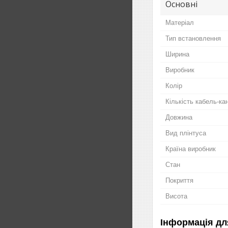
Основні
Матеріал
Тип встановлення
Ширина
Виробник
Колір
Кількість кабель-ка
Довжина
Вид плінтуса
Країна виробник
Стан
Покриття
Висота
Інформація дл