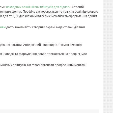
нами
накладних алюмінієвих плінтусів для підлоги
. Строгий
ня приміщення. Профіль застосовується не тільки в ролі підлогового
шивки для стін). Однозначним плюсом є можливість оформлення одним
нням
дасть можливість створити окремі акцентовані ділянки
ування вставки. Анодований шар надає алюмінію матову
ня. Заводська фарбування добре тримається на профілі, має
інієвих плінтусів, ми готові виконати професійний монтаж