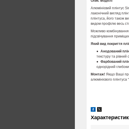
Опис моделі
Алюмінієвий плінтус S
лаконічний вигляд плін
плінтуса, його також в
видом профілю весь сти
Можливо комбінування 
підсвічування приміщен
Який вид покриття пл
Анодований плі
текстуру та рівний 
Фарбований плі
однорідний глибокий
Монтаж!
Якщо Ваші пра
алюмінієвого плінтуса “
Характеристик