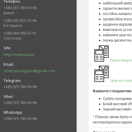
найбільший вибі
+380 (97) 784-59-98
гарантія високої я
Ірина
постійна наявніст
професійна консу
+380 (95) 622-33-94
щоденна відправ
Катерина
комплексна устан
+380 (44) 586-53-91
найнижчі ціни без
Синтезал
гнучка дисконтна
http://sintezal.ua
Переглянути
sintezal.magazin@gmail.com
Ціни на посл
+380 (97) 784-59-98
Варіанти стандартних 
Срібло (анодован
+380 (97) 784-59-98
Білий матовий (R
Чорний матовий 
* Плінтус може бути п
+380 (97) 784-59-98
нестандартних варіан