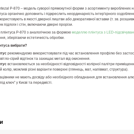
intezal P-870 – модель суворої прямокутної форми з асортименту вироблених 
туса органічно доповнить і підкреслить неординарність інтер'єрного оздоблен
икористовують в якості дверної лиштви або декоративної вставки (т. зв. роз
к підлоги і стін, включаючи дверні прорізи.
плінтуса P-870 з аналогічною за формою
моделлю плінтуса з LED-підсвічува
ня, зберігаючи естетичність обробки.
інтуса вибрати?
нтус
рекомендуємо використовувати під час встановлення профілю без застос
світло-сірий відтінок та захищає метал від окиснення.
нтус
встановлюється за необхідності відповідності колірної палітри приміщен
 колір, можливі різні варіанти поверхні (глянець, мат, напівмат, структура).
цівники не мають досвіду або необхідного обладнання для встановлення алюм
під ключ” у Києві та передмісті.
и