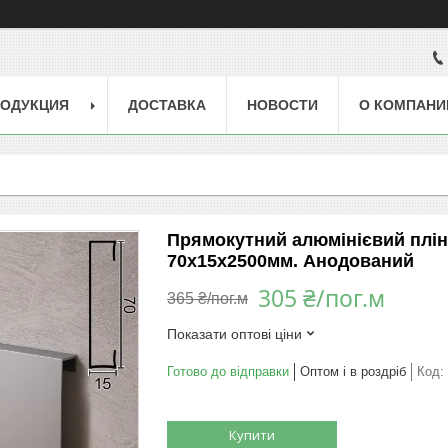
РОДУКЦИЯ
ДОСТАВКА
НОВОСТИ
О КОМПАНИ
Прямокутний алюмінієвий плінту
70х15х2500мм. Анодований
305 ₴/пог.м
365 ₴/пог.м
Показати оптові ціни
Готово до відправки
Оптом і в роздріб
Код:
Купити