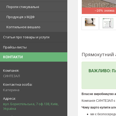
Пороги стикувальні
–16%
Продукція з МДФ
Коптильное вешало
Статьи про товары и услуги
Прайсы-листы
Прямокутний а
КОНТАКТИ
ВАЖЛИВО: Пл
СИНТЕЗАЛ
Катерина
Власне виробництво а
Компанія СИНТЕЗАЛ є н
вул. Бориспільська, 7 оф.138, Київ,
Чому варто купити алю
Україна
ми є безпосеред