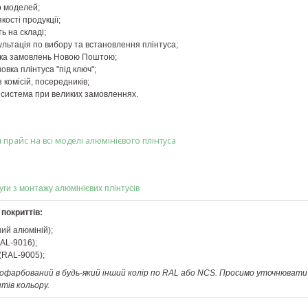
р моделей;
кості продукції;
ь на складі;
льтація по вибору та встановлення плінтуса;
ка замовлень Новою Поштою;
овка плінтуса "під ключ";
 комісій, посередників;
 система при великих замовленнях.
 прайс на всі моделі алюмінієвого плінтуса
уги з монтажу алюмінієвих плінтусів
покриттів:
ий алюміній);
AL-9016);
(RAL-9005);
офарбований в будь-який інший колір по RAL або NCS. Просимо уточнювати 
тів кольору.