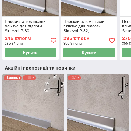
Плоский алюмінієвий
Плоский алюмінієвий
Плос
плінтус для підлоги
плінтус для підлоги
плін
Sintezal P-80,
Sintezal P-82,
Sint
80х10х2500мм.
80х15х2500мм.
60х
245
295
275
₴/пог.м
₴/пог.м
Анодований
Анодований
Ано
285 ₴/пог.м
395 ₴/пог.м
355 ₴
Купити
Купити
Акційні пропозиції та новинки
Новинка
–38%
–37%