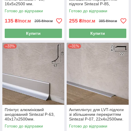
16х5х2500 мм.
підлоги Sintezal P-85,
80х15х2500мм. Анодований
Готово до відправки
Готово до відправки
135
255
₴/пог.м
₴/пог.м
205 ₴/пог.м
385 ₴/пог.м
Купити
Купити
–33%
–31%
Плінтус алюмінієвий
Антиплінтус для LVT-підлоги
анодований Sintezal P-63,
зі збільшеним перекриттям
40х17х2500мм.
Sintezal P-07, 22х4х2500мм.
Анодований
Готово до відправки
Готово до відправки