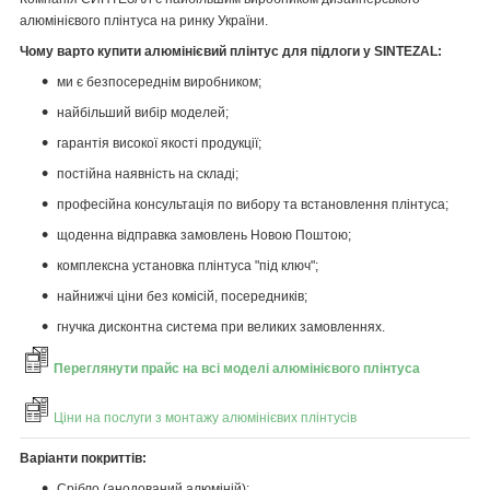
алюмінієвого плінтуса на ринку України.
Чому варто купити алюмінієвий плінтус для підлоги у SINTEZAL:
ми є безпосереднім виробником;
найбільший вибір моделей;
гарантія високої якості продукції;
постійна наявність на складі;
професійна консультація по вибору та встановлення плінтуса;
щоденна відправка замовлень Новою Поштою;
комплексна установка плінтуса "під ключ";
найнижчі ціни без комісій, посередників;
гнучка дисконтна система при великих замовленнях.
Переглянути прайс на всі моделі алюмінієвого плінтуса
Ціни на послуги з монтажу алюмінієвих плінтусів
Варіанти покриттів:
Срібло (анодований алюміній);