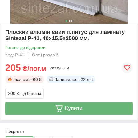
Плоский алюмінієвий плінтус для ламінату
Sintezal P-41, 40х15,5х2500 мм.
Готово до відправки
Код: P-41
Опт і роздріб
205
₴/пог.м
265 ₴/пог.м
Економія
60 ₴
Залишилось
22 дні
200 ₴
від 5 пог.м
Купити
Покриття