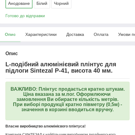
Анодоване
Білий
Чорний
Готово до відправки
Опис
Характеристики
Доставка
Оплата
Умови п
Опис
L-подібний алюмінієвий плінтус для
підлоги Sintezal Р-41, висота 40 мм.
ВАЖЛИВО: Плінтус продається кратно штукам.
Ціна вказана за м.пог. Оформлюючи
замовлення Ви обираєте кількість метрів.
При виборі продукції кратно півметру (0,5м) -
значення в корзині вводиться вручну.
Власне виробництво алюмінієвого плінтуса!
Компанія СИНТЕЗАЛ є найбільшим виробником дизайнерського