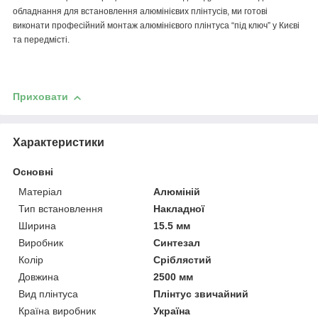
обладнання для встановлення алюмінієвих плінтусів, ми готові
виконати професійний монтаж алюмінієвого плінтуса “під ключ” у Києві
та передмісті.
Приховати
Характеристики
Основні
Матеріал
Алюміній
Тип встановлення
Накладної
Ширина
15.5 мм
Виробник
Синтезал
Колір
Сріблястий
Довжина
2500 мм
Вид плінтуса
Плінтус звичайний
Країна виробник
Україна