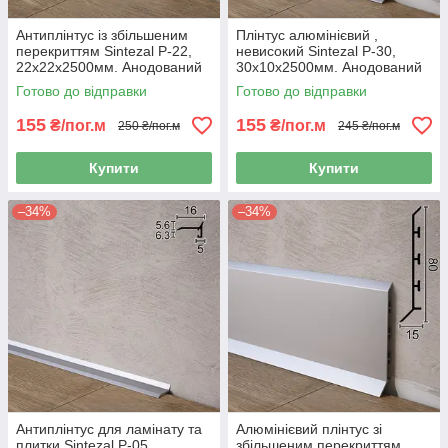
Антиплінтус із збільшеним
Плінтус алюмінієвий ,
перекриттям Sintezal P-22,
невисокий Sintezal P-30,
22х22х2500мм. Анодований
30х10х2500мм. Анодований
Готово до відправки
Готово до відправки
155
155
₴/пог.м
₴/пог.м
250 ₴/пог.м
245 ₴/пог.м
Купити
Купити
–34%
–34%
Антиплінтус для ламінату та
Алюмінієвий плінтус зі
плитки Sintezal P-05,
збільшеним перекриттям