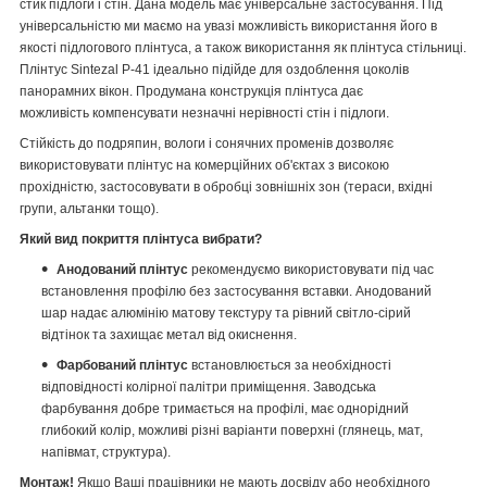
стик підлоги і стін. Дана модель має універсальне застосування. Під
універсальністю ми маємо на увазі можливість використання його в
якості підлогового плінтуса, а також використання як плінтуса стільниці.
Плінтус Sintezal Р-41 ідеально підійде для оздоблення цоколів
панорамних вікон. Продумана конструкція плінтуса дає
можливість компенсувати незначні нерівності стін і підлоги.
Стійкість до подряпин, вологи і сонячних променів дозволяє
використовувати плінтус на комерційних об'єктах з високою
прохідністю, застосовувати в обробці зовнішніх зон (тераси, вхідні
групи, альтанки тощо).
Який вид покриття плінтуса вибрати?
Анодований плінтус
рекомендуємо використовувати під час
встановлення профілю без застосування вставки. Анодований
шар надає алюмінію матову текстуру та рівний світло-сірий
відтінок та захищає метал від окиснення.
Фарбований плінтус
встановлюється за необхідності
відповідності колірної палітри приміщення. Заводська
фарбування добре тримається на профілі, має однорідний
глибокий колір, можливі різні варіанти поверхні (глянець, мат,
напівмат, структура).
Монтаж!
Якщо Ваші працівники не мають досвіду або необхідного