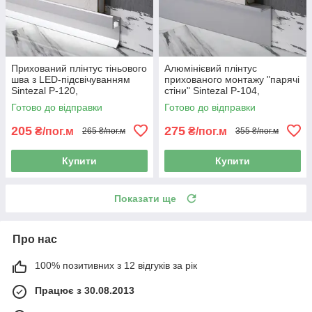
Прихований плінтус тіньового
Алюмінієвий плінтус
шва з LED-підсвічуванням
прихованого монтажу "парячі
Sintezal P-120,
стіни" Sintezal P-104,
20х12х2500мм.
40х15х2500мм.
Готово до відправки
Готово до відправки
205
275
₴/пог.м
₴/пог.м
265 ₴/пог.м
355 ₴/пог.м
Купити
Купити
Показати ще
Про нас
100% позитивних з 12 відгуків за рік
Працює з 30.08.2013