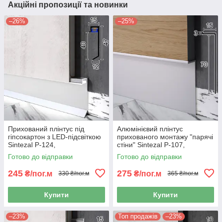
Акційні пропозиції та новинки
–26%
–25%
Прихований плінтус під
Алюмінієвий плінтус
гіпсокартон з LED-підсвіткою
прихованого монтажу "парячі
Sintezal P-124,
стіни" Sintezal P-107,
100х15х2500мм. Без
70х15х2500мм.
Готово до відправки
Готово до відправки
покриття.
245
275
₴/пог.м
₴/пог.м
330 ₴/пог.м
365 ₴/пог.м
Купити
Купити
–23%
Топ продажів
–23%