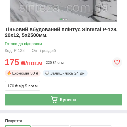
Тіньовий вбудований плінтус Sintezal P-128,
20х12, 5х2500мм.
Готово до відправки
Код: P-128
Опт і роздріб
175
₴/пог.м
225 ₴/пог.м
Економія
50 ₴
Залишилось
24 дні
170 ₴
від 5 пог.м
Купити
Покриття