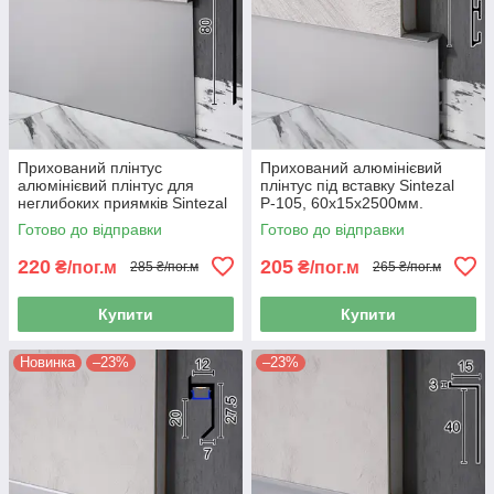
Прихований плінтус
Прихований алюмінієвий
алюмінієвий плінтус для
плінтус під вставку Sintezal
неглибоких приямків Sintezal
Р-105, 60х15х2500мм.
Р-118, 80х8х2500мм. Без
Готово до відправки
Готово до відправки
покриття
220
205
₴/пог.м
₴/пог.м
285 ₴/пог.м
265 ₴/пог.м
Купити
Купити
Новинка
–23%
–23%