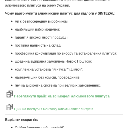
алюмінієвого плінтуса на ринку України.
Чому варто купити алюмінієвий плінтус для підлоги у SINTEZAL:
ми є безпосереднім виробником;
найбільший вибір моделей;
гарантія високої якості продукції;
постійна наявність на складі;
професійна консультація по вибору та встановлення плінтуса;
щоденна відправка замовлень Новою Поштою;
комплексна установка плінтуса "під ключ";
найнижчі ціни без комісій, посередників;
гнучка дисконтна система при великих замовленнях.
Переглянути прайс на всі моделі алюмінієвого плінтуса
Ціни на послуги з монтажу алюмінієвих плінтусів
Варіанти покриттів:
Срібло (анодований алюміній);