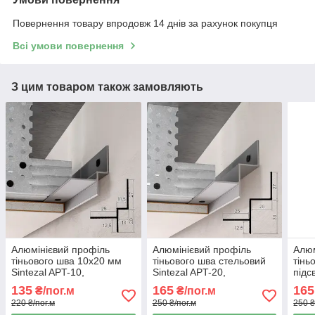
Повернення товару впродовж 14 днів за рахунок покупця
Всі умови повернення
З цим товаром також замовляють
Алюмінієвий профіль
Алюмінієвий профіль
Алюм
тіньового шва 10х20 мм
тіньового шва стельовий
тінь
Sintezal APT-10,
Sintezal APT-20,
підс
10х20х2500 мм.
20х30х2500 мм.
APTL
135
165
165
₴/пог.м
₴/пог.м
220 ₴/пог.м
250 ₴/пог.м
250 ₴