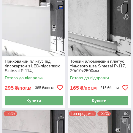
Прихований плінтус під
Тонкий алюмінієвий плінтус
гіпсокартон з LED-підсвіткою
тіньового шва Sintezal P-117,
Sintezal P-114,
20х10х2500мм.
100х15х2500мм. Без
Готово до відправки
Готово до відправки
покриття.
295
165
₴/пог.м
₴/пог.м
385 ₴/пог.м
215 ₴/пог.м
Купити
Купити
–23%
Топ продажів
–23%