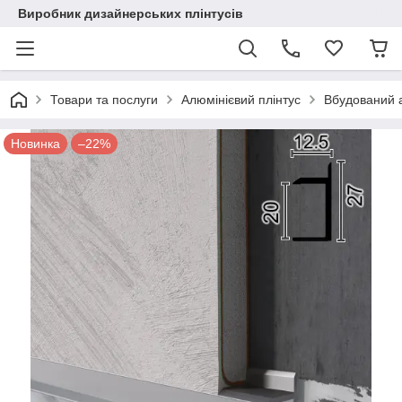
Виробник дизайнерських плінтусів
Товари та послуги
Алюмінієвий плінтус
Вбудований а
Новинка
–22%