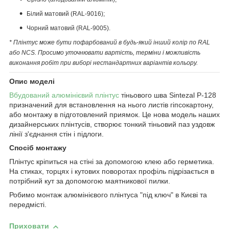
Білий матовий (RAL-9016);
Чорний матовий (RAL-9005).
* Плінтус може бути пофарбований в будь-який інший колір по RAL
або NCS. Просимо уточнювати вартість, терміни і можливість
виконання робіт при виборі нестандартних варіантів кольору.
Опис моделі
Вбудований алюмінієвий плінтус
тіньового шва Sintezal P-128
призначений для встановлення на нього листів гіпсокартону,
або монтажу в підготовлений приямок. Це нова модель наших
дизайнерських плінтусів, створює тонкий тіньовий паз уздовж
лінії з'єднання стін і підлоги.
Спосіб монтажу
Плінтус кріпиться на стіні за допомогою клею або герметика.
На стиках, торцях і кутових поворотах профіль підрізається в
потрібний кут за допомогою маятникової пилки.
Робимо монтаж алюмінієвого плінтуса "під ключ" в Києві та
передмісті.
Приховати