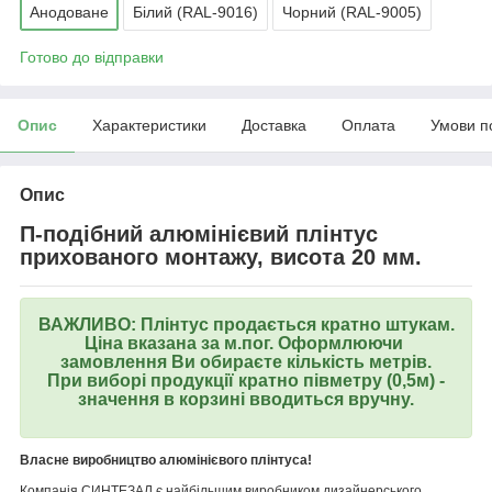
Анодоване
Білий (RAL-9016)
Чорний (RAL-9005)
Готово до відправки
Опис
Характеристики
Доставка
Оплата
Умови п
Опис
П-подібний алюмінієвий плінтус
прихованого монтажу, висота 20 мм.
ВАЖЛИВО: Плінтус продається кратно штукам.
Ціна вказана за м.пог. Оформлюючи
замовлення Ви обираєте кількість метрів.
При виборі продукції кратно півметру (0,5м) -
значення в корзині вводиться вручну.
Власне виробництво алюмінієвого плінтуса!
Компанія СИНТЕЗАЛ є найбільшим виробником дизайнерського