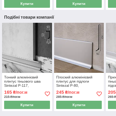
Купити
Купити
Подібні товари компанії
Тонкий алюмінієвий
Плоский алюмінієвий
Прих
плінтус тіньового шва
плінтус для підлоги
тінь
Sintezal P-117,
Sintezal P-80,
підс
20х10х2500мм.
80х10х2500мм.
120,
165
245
205
₴/пог.м
₴/пог.м
Анодований
215 ₴/пог.м
285 ₴/пог.м
265 ₴
Купити
Купити