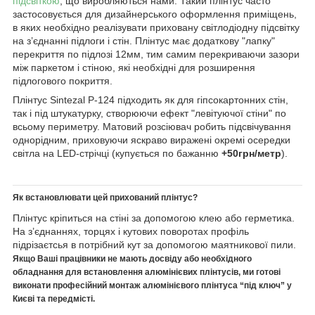
підсвіткою
, що виробляються нами. Такий плінтус часто
застосовується для дизайнерського оформлення приміщень,
в яких необхідно реалізувати приховану світлодіодну підсвітку
на з’єднанні підлоги і стін. Плінтус має додаткову "лапку"
перекриття по підлозі 12мм, тим самим перекриваючи зазори
між паркетом і стіною, які необхідні для розширення
підлогового покриття.
Плінтус Sintezal Р-124 підходить як для гіпсокартонних стін,
так і під штукатурку, створюючи ефект "левітуючої стіни" по
всьому периметру. Матовий розсіювач робить підсвічування
однорідним, приховуючи яскраво виражені окремі осередки
світла на LED-стрічці (купується по бажанню
+50грн/метр
).
Як встановлювати цей прихований плінтус?
Плінтус кріпиться на стіні за допомогою клею або герметика.
На з’єднаннях, торцях і кутових поворотах профіль
підрізаєтсья в потрібний кут за допомогою маятникової пили.
Якщо Ваші працівники не мають досвіду або необхідного
обладнання для встановлення алюмінієвих плінтусів, ми готові
виконати професійний монтаж алюмінієвого плінтуса “під ключ” у
Києві та передмісті.