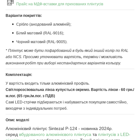
Прайс на МДФ-вставки для прихованих плінтусів
Варіанти покриттів:
Срібло (анодований алюміній);
Білий матовий (RAL-9016);
Чорний матовий (RAL-9005).
* Плінтус може бути пофарбований в будь-який інший колір по RAL
або NCS. Просимо уточнювати вартість, терміни і можливість
виконання робіт при виборі нестандартних варіантів кольору.
Комплектація:
У вартість входить тільки алюмінієвий профіль.
Світлорозсіювальна лінза купується окремо. Вартість лінзи - 60 грн./
м.пог. (65 грн./м.пог. з ПДВ)
Самі LED-стрічки підбираються і набуваються покупцем самостійно,
виходячи з індивідуальних потреб.
Опис моделі
Алюмінієвий плінтус Sintezal P-124 - новинка 2024р.
серед
вбудованого алюмінієвого плінтуса
та
плінтусів з LED-