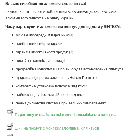
Власне виробництво алюмінієвого плінтуса!
Компанія СИНТЕЗАЛ є найбільшим виробником дизайнерського
алюмінієвого плінтуса на ринку України.
Чому варто купити алюмінієвий плінтус для підлоги у SINTEZAL:
ми є безпосереднім виробником;
найбільший вибір моделей;
гарантія високої якості продукції;
постійна наявність на складі;
професійна консультація по вибору та встановлення плінтуса;
щоденна відправка замовлень Новою Поштою;
комплексна установка плінтуса "під ключ";
найнижчі ціни без комісій, посередників;
гнучка дисконтна система при великих замовленнях.
Переглянути прайс на всі моделі алюмінієвого плінтуса
Ціни на послуги з монтажу алюмінієвих плінтусів