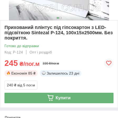
Прихований плінтус під гіпсокартон з LED-
підсвіткою Sintezal P-124, 100х15х2500мм. Без
покриття.
Готово до відправки
Код: P-124
Опт і роздріб
245
₴/пог.м
330 ₴/пог.м
Економія
85 ₴
Залишилось
23 дні
240 ₴
від 5 пог.м
Купити
Покриття