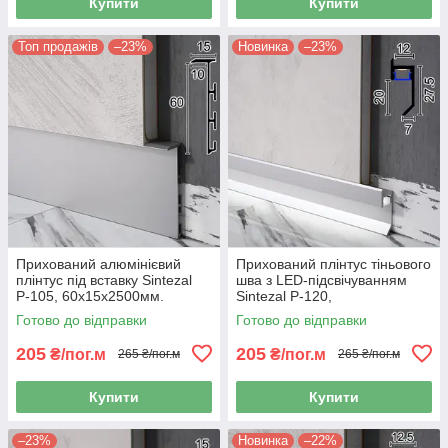
Купити
Купити
Топ продажів
–23%
Новинка
–23%
Прихований алюмінієвий
Прихований плінтус тіньового
плінтус під вставку Sintezal
шва з LED-підсвічуванням
Р-105, 60х15х2500мм.
Sintezal P-120,
20х12х2500мм.
Готово до відправки
Готово до відправки
205
205
₴/пог.м
₴/пог.м
265 ₴/пог.м
265 ₴/пог.м
Купити
Купити
–23%
Новинка
–22%