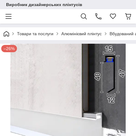
Виробник дизайнерських плінтусів
Товари та послуги
Алюмінієвий плінтус
Вбудований а
–26%