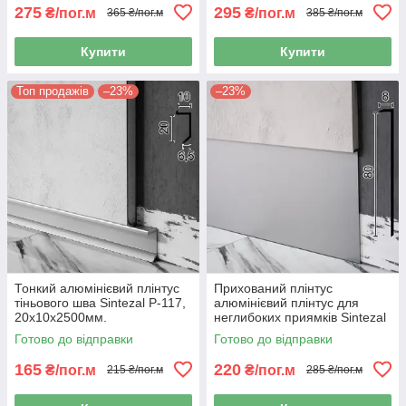
275
295
₴/пог.м
₴/пог.м
365 ₴/пог.м
385 ₴/пог.м
Купити
Купити
Топ продажів
–23%
–23%
Тонкий алюмінієвий плінтус
Прихований плінтус
тіньового шва Sintezal P-117,
алюмінієвий плінтус для
20х10х2500мм.
неглибоких приямків Sintezal
Р-118, 80х8х2500мм. Без
Готово до відправки
Готово до відправки
покриття
165
220
₴/пог.м
₴/пог.м
215 ₴/пог.м
285 ₴/пог.м