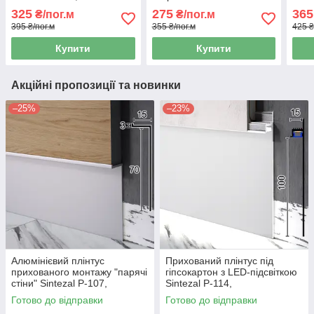
60х12х2500мм.
104, 40х15х2500мм.
Sint
325
275
365
₴/пог.м
₴/пог.м
100
395 ₴/пог.м
355 ₴/пог.м
425 ₴
Ано
Купити
Купити
Акційні пропозиції та новинки
–25%
–23%
Алюмінієвий плінтус
Прихований плінтус під
прихованого монтажу "парячі
гіпсокартон з LED-підсвіткою
стіни" Sintezal P-107,
Sintezal P-114,
70х15х2500мм.
100х15х2500мм. Без
Готово до відправки
Готово до відправки
покриття.