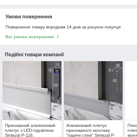
Умови повернення
Повернення товару впродовж 14 днів за рахунок покупця
Всі умови повернення
Подібні товари компанії
Прихований алюмінієвий
Алюмінієвий плінтус
Плос
плінтус з LED-підсвіткою
прихованого монтажу
плін
Sintezal P-116,
"парячі стіни" Sintezal P-
монт