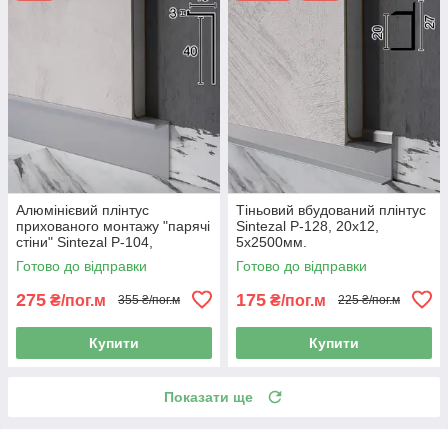
Алюмінієвий плінтус
Тіньовий вбудований плінтус
прихованого монтажу "парячі
Sintezal P-128, 20х12,
стіни" Sintezal P-104,
5х2500мм.
40х15х2500мм.
Готово до відправки
Готово до відправки
275
175
₴/пог.м
₴/пог.м
355 ₴/пог.м
225 ₴/пог.м
Купити
Купити
Показати ще