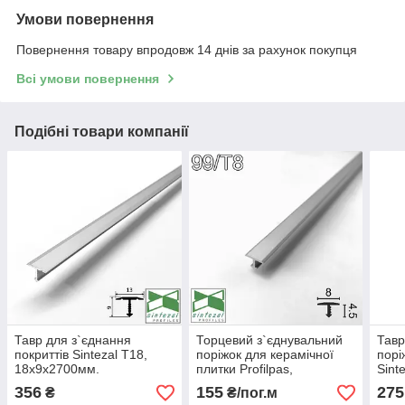
Умови повернення
Повернення товару впродовж 14 днів за рахунок покупця
Всі умови повернення
Подібні товари компанії
Тавр для з`єднання
Торцевий з`єднувальний
Тавр
покриттів Sintezal T18,
поріжок для керамічної
порі
18x9x2700мм.
плитки Profilpas,
Sint
8x4.5х2700мм.
мм.
356
155
275
₴
₴/пог.м