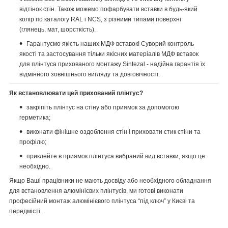
відтінок стін. Також можемо пофарбувати вставки в будь-який
колір по каталогу RAL і NCS, з різними типами поверхні
(глянець, мат, шорсткість).
Гарантуємо якість наших МДФ вставок! Суворий контроль
якості та застосування тільки якісних матеріалів МДФ вставок
для плінтуса прихованого монтажу Sintezal - надійна гарантія їх
відмінного зовнішнього вигляду та довговічності.
Як встановлювати цей прихований плінтус?
закріпіть плінтус на стіну або приямок за допомогою
герметика;
виконати фінішне оздоблення стін і приховати стик стіни та
профілю;
приклейте в приямок плінтуса вибраний вид вставки, якщо це
необхідно.
Якщо Ваші працівники не мають досвіду або необхідного обладнання
для встановлення алюмінієвих плінтусів, ми готові виконати
професійний монтаж алюмінієвого плінтуса “під ключ” у Києві та
передмісті.