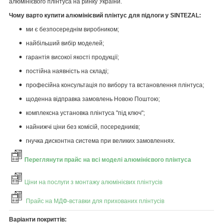
алюмінієвого плінтуса на ринку України.
Чому варто купити алюмінієвий плінтус для підлоги у SINTEZAL:
ми є безпосереднім виробником;
найбільший вибір моделей;
гарантія високої якості продукції;
постійна наявність на складі;
професійна консультація по вибору та встановлення плінтуса;
щоденна відправка замовлень Новою Поштою;
комплексна установка плінтуса "під ключ";
найнижчі ціни без комісій, посередників;
гнучка дисконтна система при великих замовленнях.
Переглянути прайс на всі моделі алюмінієвого плінтуса
Ціни на послуги з монтажу алюмінієвих плінтусів
Прайс на МДФ-вставки для прихованих плінтусів
Варіанти покриттів: