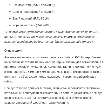
Без покриття (голий алюміній);
Срібло (анодований алюміній);
Білий матовий (RAL-9016);
Чорний матовий (RAL-9005).
* Плінтус може бути пофарбований в будь-який інший колір по RAL
або NCS. Просимо уточнювати вартість, терміни і можливість
виконання робіт при виборі нестандартних варіантів кольору.
Опис моделі
Алюмінієвий плінтус прихованого монтажу Sintezal P-119 розроблений
на численні прохання наших клієнтів і призначений для встановлення в
приямок невеликої глибини. Ми зменшили глибину залягання плінтуса
зі стандартним 15 мм. до 6 мм, це дає можливість використання такого
плінтуса на об'єктах, де немає можливості створити глибокий паз у
стінах.
Плінтус створює приямок 60х4 мм, який може заповнюватися різними
вставками або виступати як самостійний елемент. Алюмінієвий плінтус
повністю ховається під штукатуркою по всій лінії стику зі стіною,
завдяки спеціальній формі монтажної частини.