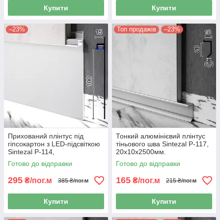
Купити
Купити
–23%
Топ продажів
–23%
Прихований плінтус під
Тонкий алюмінієвий плінтус
гіпсокартон з LED-підсвіткою
тіньового шва Sintezal P-117,
Sintezal P-114,
20х10х2500мм.
100х15х2500мм. Без
Готово до відправки
Готово до відправки
покриття.
295
165
₴/пог.м
₴/пог.м
385 ₴/пог.м
215 ₴/пог.м
Купити
Купити