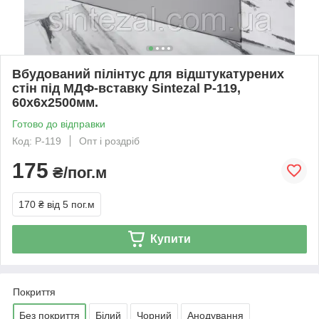
Вбудований пілінтус для відштукатурених
стін під МДФ-вставку Sintezal P-119,
60х6х2500мм.
Готово до відправки
Код: P-119
Опт і роздріб
175
₴/пог.м
170 ₴
від 5 пог.м
Купити
Покриття
Без покриття
Білий
Чорний
Анодування