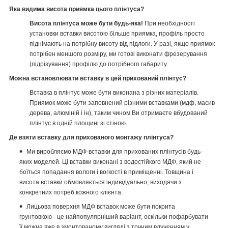
Яка видима висота приямка цього плінтуса?
Висота плінтуса може бути будь-яка!
При необхідності
установки вставки висотою більше приямка, профіль просто
піднімають на потрібну висоту від підлоги. У разі, якщо приямок
потрібен меншого розміру, ми готові виконати фрезерування
(підрізування) профілю до потрібного габариту.
Можна встановлювати вставку в цей прихований плінтус?
Вставка в плінтус може бути виконана з різних матеріалів.
Приямок може бути заповнений різними вставками (мдф, масив
дерева, алюміній і ін), таким чином Ви отримаєте вбудований
плінтус в одній площині зі стіною.
Де взяти вставку для прихованого монтажу плінтуса?
Ми виробляємо МДФ-вставки для прихованих плінтусів будь-
яких моделей. Ці вставки виконані з водостійкого МДФ, який не
боїться попадання вологи і вогкості в приміщенні. Товщина і
висота вставки обмовляється індивідуально, виходячи з
конкретних потреб кожного клієнта.
Лицьова поверхня МДФ вставок може бути покрита
грунтовкою - це найпопулярніший варіант, оскільки пофарбувати
її можна вже в змонтованому вигляді з точним влученням у