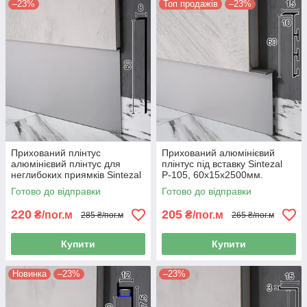
–23%
Топ продажів
–23%
Прихований плінтус
Прихований алюмінієвий
алюмінієвий плінтус для
плінтус під вставку Sintezal
неглибоких приямків Sintezal
Р-105, 60х15х2500мм.
Р-118, 80х8х2500мм. Без
Готово до відправки
Готово до відправки
покриття
220
205
₴/пог.м
₴/пог.м
285 ₴/пог.м
265 ₴/пог.м
Купити
Купити
Новинка
–23%
–23%