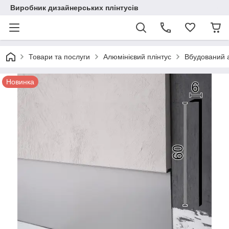
Виробник дизайнерських плінтусів
Товари та послуги
Алюмінієвий плінтус
Вбудований а
Новинка