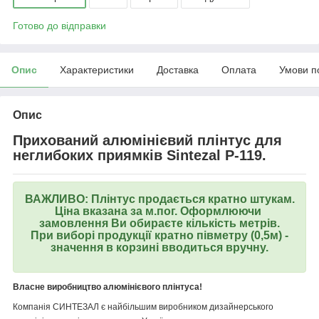
Готово до відправки
Опис
Характеристики
Доставка
Оплата
Умови п
Опис
Прихований алюмінієвий плінтус для
неглибоких приямків Sintezal Р-119.
ВАЖЛИВО: Плінтус продається кратно штукам.
Ціна вказана за м.пог. Оформлюючи
замовлення Ви обираєте кількість метрів.
При виборі продукції кратно півметру (0,5м) -
значення в корзині вводиться вручну.
Власне виробництво алюмінієвого плінтуса!
Компанія СИНТЕЗАЛ є найбільшим виробником дизайнерського