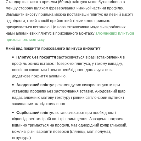
Стандартна висота приямки (60 мм) плінтуса може бути змінена в
меншу сторону шляхом фрезерування нижньої частини профілю.
Збільшити висоту приямка можна поставивши плінтус на певній висоті
від підлоги, такий спосіб прийнятний тільки якщо приямок
прикривається вставкою. Це нова ексклюзивна модель вироблених
нами алюмінієвих плінтусів прихованого монтажу
алюмінієвих плінтусів
прихованого монтажу
.
Який вид покриття прихованого плінтуса вибрати?
Плінтус без покриття
застосовується в разі встановлення в
профіль різних вставок. Поверхню плінтуса, у такому випадку,
повністю ховається і немає необхідності доплачувати за
додаткове покриття алюмінію.
Анодований плінтус
рекомендуємо використовувати при
установці профілю без застосування вставки. Анодований шар
надає алюмінію матову текстуру і рівний світло-сірий відтінок і
захищає метал від окислення.
Фарбований плінтус
встановлюється при необхідності
відповідності колірній палітрі приміщення. Заводська покраска
відмінно тримається на профілі, має однорідний колір глибокий,
можливі різні варіанти поверхні (глянець, мат, полумат,
структура).