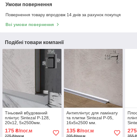
Умови повернення
Повернення товару впродовж 14 днів за рахунок покупця
Всі умови повернення
Подібні товари компанії
Тіньовий вбудований
Антиплінтус для ламінату
Плос
плінтус Sintezal P-128,
та плитки Sintezal P-05,
плін
20х12, 5х2500мм.
16х5х2500 мм.
Sint
60х
175
135
275
₴/пог.м
₴/пог.м
Ано
225 ₴/пог.м
205 ₴/пог.м
355 ₴