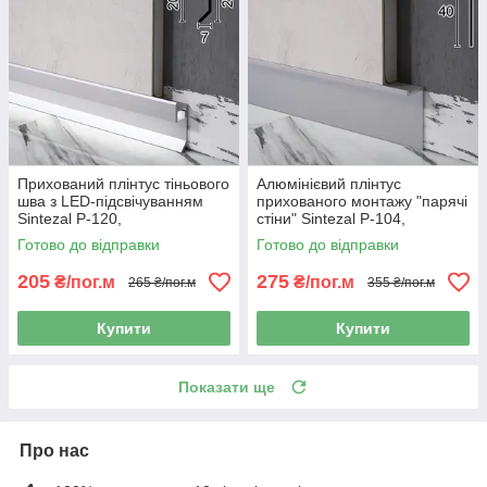
Прихований плінтус тіньового
Алюмінієвий плінтус
шва з LED-підсвічуванням
прихованого монтажу "парячі
Sintezal P-120,
стіни" Sintezal P-104,
20х12х2500мм.
40х15х2500мм.
Готово до відправки
Готово до відправки
205
275
₴/пог.м
₴/пог.м
265 ₴/пог.м
355 ₴/пог.м
Купити
Купити
Показати ще
Про нас