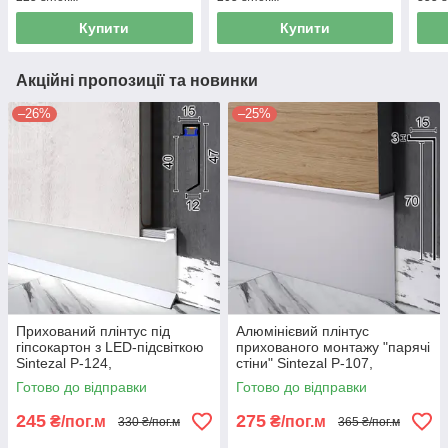
Купити
Купити
Акційні пропозиції та новинки
–26%
–25%
Прихований плінтус під
Алюмінієвий плінтус
гіпсокартон з LED-підсвіткою
прихованого монтажу "парячі
Sintezal P-124,
стіни" Sintezal P-107,
100х15х2500мм. Без
70х15х2500мм.
Готово до відправки
Готово до відправки
покриття.
245
275
₴/пог.м
₴/пог.м
330 ₴/пог.м
365 ₴/пог.м