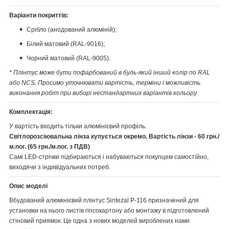
Варіанти покриттів:
Срібло (анодований алюміній);
Білий матовий (RAL-9016);
Чорний матовий (RAL-9005).
* Плінтус може бути пофарбований в будь-який інший колір по RAL
або NCS. Просимо уточнювати вартість, терміни і можливість
виконання робіт при виборі нестандартних варіантів кольору.
Комплектація:
У вартість входить тільки алюмінієвий профіль.
Світлорозсіювальна лінза купується окремо. Вартість лінзи - 60 грн./
м.пог. (65 грн./м.пог. з ПДВ)
Самі LED-стрічки підбираються і набуваються покупцем самостійно,
виходячи з індивідуальних потреб.
Опис моделі
Вбудований алюмінієвий плінтус Sintezal P-116 призначений для
установки на нього листів гіпсокартону або монтажу в підготовлений
стіновий приямок. Це одна з нових моделей вироблених нами