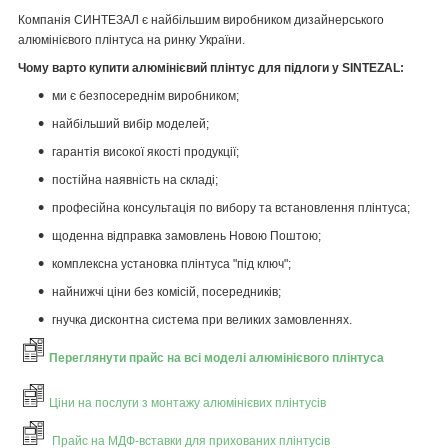
Компанія СИНТЕЗАЛ є найбільшим виробником дизайнерського
алюмінієвого плінтуса на ринку України.
Чому варто купити алюмінієвий плінтус для підлоги у SINTEZAL:
ми є безпосереднім виробником;
найбільший вибір моделей;
гарантія високої якості продукції;
постійна наявність на складі;
професійна консультація по вибору та встановлення плінтуса;
щоденна відправка замовлень Новою Поштою;
комплексна установка плінтуса "під ключ";
найнижчі ціни без комісій, посередників;
гнучка дисконтна система при великих замовленнях.
Переглянути прайс на всі моделі алюмінієвого плінтуса
Ціни на послуги з монтажу алюмінієвих плінтусів
Прайс на МДФ-вставки для прихованих плінтусів