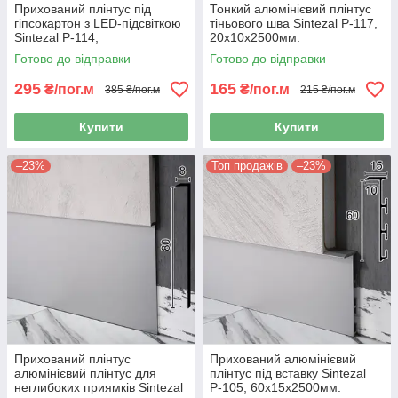
Прихований плінтус під
Тонкий алюмінієвий плінтус
гіпсокартон з LED-підсвіткою
тіньового шва Sintezal P-117,
Sintezal P-114,
20х10х2500мм.
100х15х2500мм. Без
Готово до відправки
Готово до відправки
покриття.
295
165
₴/пог.м
₴/пог.м
385 ₴/пог.м
215 ₴/пог.м
Купити
Купити
–23%
Топ продажів
–23%
Прихований плінтус
Прихований алюмінієвий
алюмінієвий плінтус для
плінтус під вставку Sintezal
неглибоких приямків Sintezal
Р-105, 60х15х2500мм.