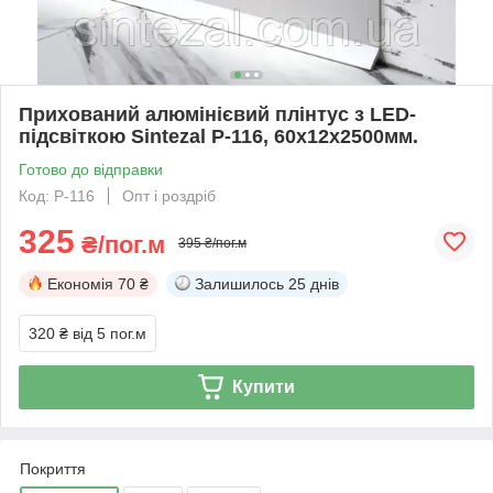
Прихований алюмінієвий плінтус з LED-
підсвіткою Sintezal P-116, 60х12х2500мм.
Готово до відправки
Код: Р-116
Опт і роздріб
325
₴/пог.м
395 ₴/пог.м
Економія
70 ₴
Залишилось
25 днів
320 ₴
від 5 пог.м
Купити
Покриття