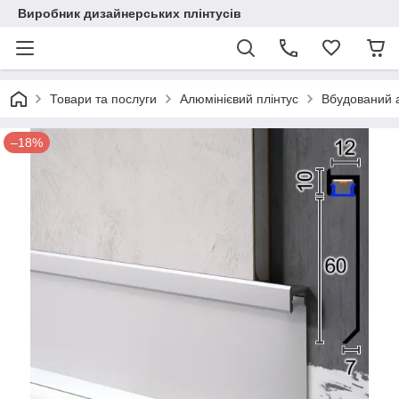
Виробник дизайнерських плінтусів
Товари та послуги
Алюмінієвий плінтус
Вбудований а
–18%