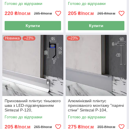
Р-118, 80х8х2500мм. Без
Готово до відправки
Готово до відправки
покриття
220
205
₴/пог.м
₴/пог.м
285 ₴/пог.м
265 ₴/пог.м
Купити
Купити
Новинка
–23%
–23%
Прихований плінтус тіньового
Алюмінієвий плінтус
шва з LED-підсвічуванням
прихованого монтажу "парячі
Sintezal P-120,
стіни" Sintezal P-104,
20х12х2500мм.
40х15х2500мм.
Готово до відправки
Готово до відправки
205
275
₴/пог.м
₴/пог.м
265 ₴/пог.м
355 ₴/пог.м