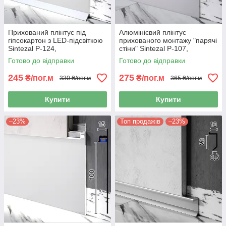
Прихований плінтус під
Алюмінієвий плінтус
гіпсокартон з LED-підсвіткою
прихованого монтажу "парячі
Sintezal P-124,
стіни" Sintezal P-107,
100х15х2500мм. Без
70х15х2500мм.
Готово до відправки
Готово до відправки
покриття.
245
275
₴/пог.м
₴/пог.м
330 ₴/пог.м
365 ₴/пог.м
Купити
Купити
–23%
Топ продажів
–23%