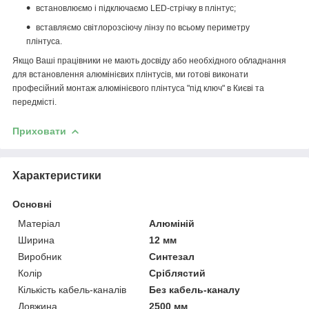
встановлюємо і підключаємо LED-стрічку в плінтус;
вставляємо світлорозсіючу лінзу по всьому периметру
плінтуса.
Якщо Ваші працівники не мають досвіду або необхідного обладнання
для встановлення алюмінієвих плінтусів, ми готові виконати
професійний монтаж алюмінієвого плінтуса "під ключ" в Києві та
передмісті.
Приховати
Характеристики
Основні
Матеріал
Алюміній
Ширина
12 мм
Виробник
Синтезал
Колір
Сріблястий
Кількість кабель-каналів
Без кабель-каналу
Довжина
2500 мм