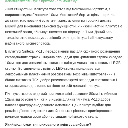
алюмінієвих плінтусів прихованого монтажу
.
Лінія стику стіни і плінтуса ховається під монтажним бортиком, з
шириною видимої частини 10мм. Монтажний бортик щільно прилягає
до стіни, має невеликі естетичні заокруглення на торцях і досить
міцний для виконання захисної функції стін. У нижній частині плінтуса є
невеликий загин, збільшує нахлест на підлогу на 7 мм. Даний загин
також істотно покращує зовнішній вигляд плінтуса і збільшує зону
відбиваного їм светопотока.
В плінтусі Sintezal P-115 передбачений паз для скритного розміщення
світлодіодних стрічок. Ширина площадки для кріплення стрічок складає
10мм., що дає можливість ставити в плінтус масивні світлосильні і RGB
стрічки. Встановлена у плінтус LED-стрічка прикривається
легкосьемным пластиковим розсіювачем. Розсіювач виготовлений з
білого матового ПВХ, добре розмиває окремі осередки светопотока і
створює м'яке однотонне світіння по всій довжині плінтуса.
Плінтус створює видимий приямок в стіні заввишки 80мм. і глибиною
12мм. від осьової лінії стін. Лицьові ділянки плінтуса Р-116 добре
виявляє фактуру анодованого алюмінію. Цей плінтус підійде для
реалізації нестандартних дизайнерських рішень в приміщеннях з
великою квадратурою або нестандартної висотою стель.
Який вид покриття прихованого плінтуса вибрати?