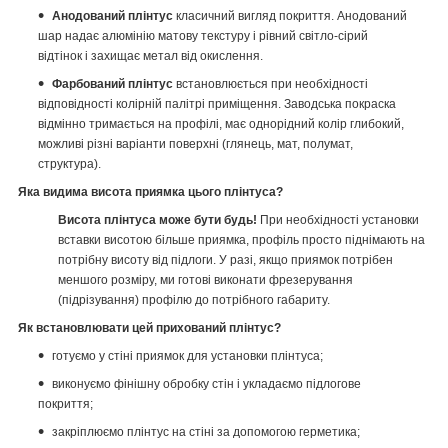
Анодований плінтус
класичний вигляд покриття. Анодований
шар надає алюмінію матову текстуру і рівний світло-сірий
відтінок і захищає метал від окислення.
Фарбований плінтус
встановлюється при необхідності
відповідності колірній палітрі приміщення. Заводська покраска
відмінно тримається на профілі, має однорідний колір глибокий,
можливі різні варіанти поверхні (глянець, мат, полумат,
структура).
Яка видима висота приямка цього плінтуса?
Висота плінтуса може бути будь!
При необхідності установки
вставки висотою більше приямка, профіль просто піднімають на
потрібну висоту від підлоги. У разі, якщо приямок потрібен
меншого розміру, ми готові виконати фрезерування
(підрізування) профілю до потрібного габариту.
Як встановлювати цей прихований плінтус?
готуємо у стіні приямок для установки плінтуса;
виконуємо фінішну обробку стін і укладаємо підлогове
покриття;
закріплюємо плінтус на стіні за допомогою герметика;