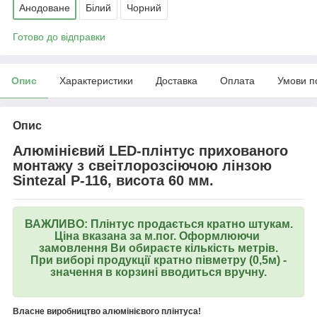
Анодоване
Білий
Чорний
Готово до відправки
Опис
Характеристики
Доставка
Оплата
Умови п
Опис
Алюмінієвий LED-плінтус прихованого
монтажу з свеітлорозсіючою лінзою
Sintezal Р-116, висота 60 мм.
ВАЖЛИВО: Плінтус продається кратно штукам.
Ціна вказана за м.пог. Оформлюючи
замовлення Ви обираєте кількість метрів.
При виборі продукції кратно півметру (0,5м) -
значення в корзині вводиться вручну.
Власне виробництво алюмінієвого плінтуса!