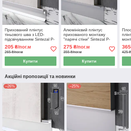
Прихований плінтус
Алюмінієвий плінтус
Плос
тіньового шва з LED-
прихованого монтажу
плін
підсвічуванням Sintezal P-
"парячі стіни" Sintezal P-
монт
120, 20х12х2500мм.
104, 40х15х2500мм.
Sint
205
275
365
₴/пог.м
₴/пог.м
100
265 ₴/пог.м
355 ₴/пог.м
425 ₴
Ано
Купити
Купити
Акційні пропозиції та новинки
–26%
–25%