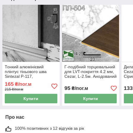
Тонкий алюмінієвий
Г-подібний торцювальний
Дила
плінтус тіньового шва
для LVT-покриття 4.2 мм,
Ceza
Sintezal P-117,
Cezar, L-2.5м. Анодований
Сіри
20х10х2500мм.
165
₴/пог.м
95
133
₴/пог.м
215 ₴/пог.м
Купити
Купити
Про нас
100% позитивних з 12 відгуків за рік