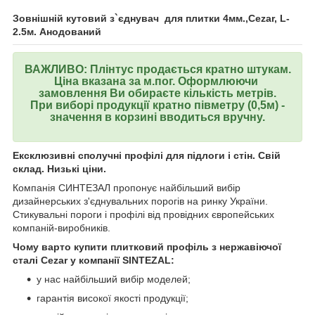
Зовнішній кутовий з`єднувач для плитки 4мм.,Cezar, L-
2.5м. Анодований
ВАЖЛИВО: Плінтус продається кратно штукам.
Ціна вказана за м.пог. Оформлюючи
замовлення Ви обираєте кількість метрів.
При виборі продукції кратно півметру (0,5м) -
значення в корзині вводиться вручну.
Ексклюзивні сполучні профілі для підлоги і стін. Свій
склад. Низькі ціни.
Компанія СИНТЕЗАЛ пропонує найбільший вибір
дизайнерських з'єднувальних порогів на ринку України.
Стикувальні пороги і профілі від провідних європейських
компаній-виробників.
Чому варто купити плитковий профіль з нержавіючої
сталі Cezar у компанії SINTEZAL:
у нас найбільший вибір моделей;
гарантія високої якості продукції;