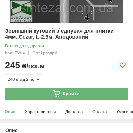
Зовнішній кутовий з`єднувач для плитки
4мм.,Cezar, L-2.5м. Анодований
Готово до відправки
Код: ZW-4
Опт і роздріб
245
₴/пог.м
240 ₴
від 2 пог.м
Купити
Опис
Характеристики
Доставка
Оплата
Умови п
Опис