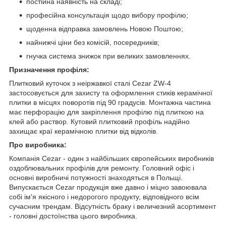
постійна наявність на складі;
професійна консультація щодо вибору профілю;
щоденна відправка замовлень Новою Поштою;
найнижчі ціни без комісій, посередників;
гнучка система знижок при великих замовленнях.
Призначення профіля:
Плитковий куточок з неіржавкої сталі Cezar ZW-4
застосовується для захисту та оформлення стиків керамічної
плитки в місцях поворотів під 90 градусів. Монтажна частина
має перфорацію для закріплення профілю під плиткою на
клей або раствор. Кутовий плитковий профіль надійно
захищає краї керамічною плитки від відколів.
Про виробника:
Компанія Cezar - один з найбільших європейських виробників
оздоблювальних профілів для ремонту. Головний офіс і
основні виробничі потужності знаходяться в Польщі.
Випускається Cezar продукція вже давно і міцно завоювала
собі ім'я якісного і недорогого продукту, відповідного всім
сучасним трендам. Відсутність браку і величезний асортимент
- головні достоїнства цього виробника.