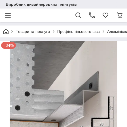
Виробник дизайнерських плінтусів
Товари та послуги
Профіль тіньового шва
Алюмінієви
–34%