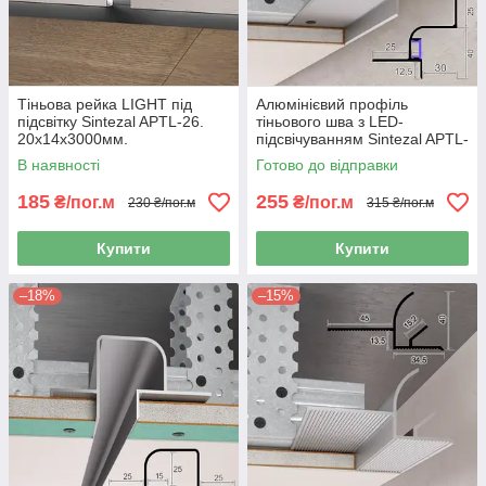
Тіньова рейка LIGHT під
Алюмінієвий профіль
підсвітку Sintezal APTL-26.
тіньового шва з LED-
20х14х3000мм.
підсвічуванням Sintezal APTL-
30, 30х40х2500 мм.
В наявності
Готово до відправки
185
255
₴/пог.м
₴/пог.м
230 ₴/пог.м
315 ₴/пог.м
Купити
Купити
–18%
–15%