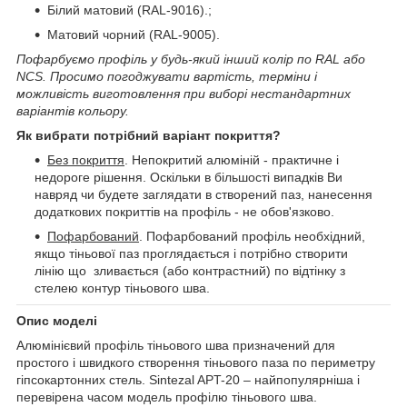
Білий матовий (RAL-9016).;
Матовий чорний (RAL-9005).
Пофарбуємо профіль у будь-який інший колір по RAL або
NCS. Просимо погоджувати вартість, терміни і
можливість виготовлення при виборі нестандартних
варіантів кольору.
Як вибрати потрібний варіант покриття?
Без покриття
. Непокритий алюміній - практичне і
недороге рішення. Оскільки в більшості випадків Ви
навряд чи будете заглядати в створений паз, нанесення
додаткових покриттів на профіль - не обов'язково.
Пофарбований
. Пофарбований профіль необхідний,
якщо тіньової паз проглядається і потрібно створити
лінію що зливається (або контрастний) по відтінку з
стелею контур тіньового шва.
Опис моделі
Алюмінієвий профіль тіньового шва призначений для
простого і швидкого створення тіньового паза по периметру
гіпсокартонних стель. Sintezal APT-20 – найпопулярніша і
перевірена часом модель профілю тіньового шва.