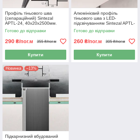
Профіль тіньового шва
Алюмінієвий профіль
(сепараційний) Sintezal
тіньового шва з LED-
APTL-24, 40х20х2500мм.
підсвічуванням Sintezal APTL-
80, 40мм глибина
Готово до відправки
Готово до відправки
290
260
₴/пог.м
₴/пог.м
355 ₴/пог.м
305 ₴/пог.м
Купити
Купити
Новинка
–13%
Підкарнизний вбудований