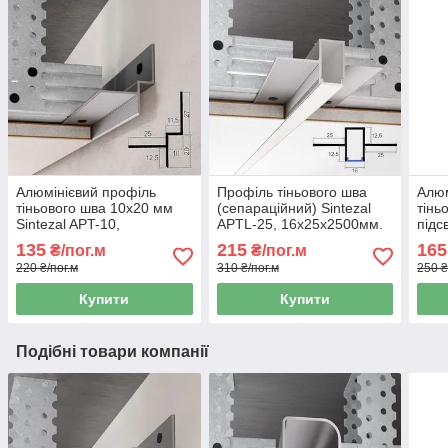
Алюмінієвий профіль
Профіль тіньового шва
Алюм
тіньового шва 10х20 мм
(сепараційний) Sintezal
тінь
Sintezal APT-10,
APTL-25, 16х25х2500мм.
підс
10х20х2500 мм.
APTL
135
215
165
₴/пог.м
₴/пог.м
220 ₴/пог.м
310 ₴/пог.м
250 ₴
Купити
Купити
Подібні товари компанії