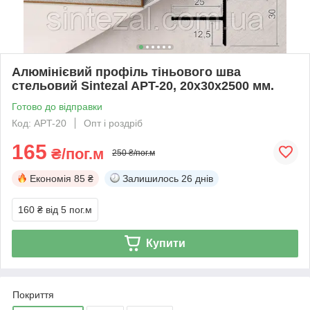
Алюмінієвий профіль тіньового шва
стельовий Sintezal APT-20, 20х30х2500 мм.
Готово до відправки
Код: APT-20
Опт і роздріб
165
₴/пог.м
250 ₴/пог.м
Економія
85 ₴
Залишилось
26 днів
160 ₴
від 5 пог.м
Купити
Покриття