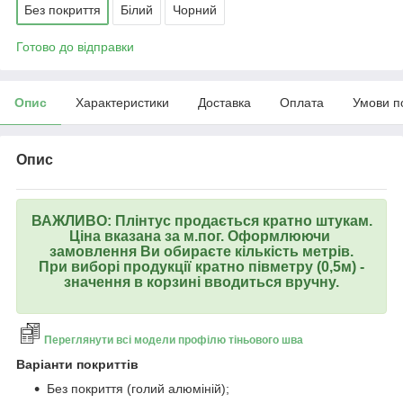
Без покриття
Білий
Чорний
Готово до відправки
Опис
Характеристики
Доставка
Оплата
Умови п
Опис
ВАЖЛИВО: Плінтус продається кратно штукам.
Ціна вказана за м.пог. Оформлюючи
замовлення Ви обираєте кількість метрів.
При виборі продукції кратно півметру (0,5м) -
значення в корзині вводиться вручну.
Переглянути всі модели профілю тіньового шва
Варіанти покриттів
Без покриття (голий алюміній);