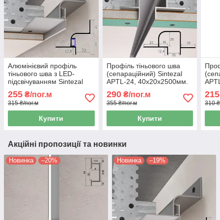
Алюмінієвий профіль
Профіль тіньового шва
Проф
тіньового шва з LED-
(сепараційний) Sintezal
(сеп
підсвічуванням Sintezal
APTL-24, 40х20х2500мм.
APTL
APTL-30, 30х40х2500 мм.
255
290
215
₴/пог.м
₴/пог.м
315 ₴/пог.м
355 ₴/пог.м
310 ₴
Купити
Купити
Акційні пропозиції та новинки
Новинка
–20%
Новинка
–19%