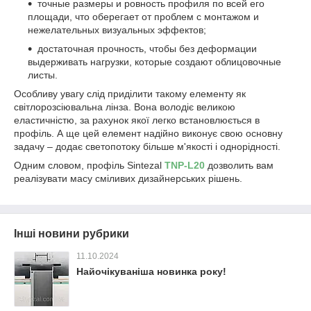
точные размеры и ровность профиля по всей его
площади, что оберегает от проблем с монтажом и
нежелательных визуальных эффектов;
достаточная прочность, чтобы без деформации
выдерживать нагрузки, которые создают облицовочные
листы.
Особливу увагу слід приділити такому елементу як
світлорозсіювальна лінза. Вона володіє великою
еластичністю, за рахунок якої легко встановлюється в
профіль. А ще цей елемент надійно виконує свою основну
задачу – додає светопотоку більше м'якості і однорідності.
Одним словом, профіль Sintezal
TNP-L20
дозволить вам
реалізувати масу сміливих дизайнерських рішень.
Інші новини рубрики
11.10.2024
Найочікуваніша новинка року!